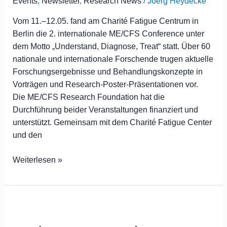
Events
,
Newsletter
,
Research News
/
Joerg Heydecke
Vom 11.–12.05. fand am Charité Fatigue Centrum in
Berlin die 2. internationale ME/CFS Conference unter
dem Motto „Understand, Diagnose, Treat“ statt. Über 60
nationale und internationale Forschende trugen aktuelle
Forschungsergebnisse und Behandlungskonzepte in
Vorträgen und Research-Poster-Präsentationen vor.
Die ME/CFS Research Foundation hat die
Durchführung beider Veranstaltungen finanziert und
unterstützt. Gemeinsam mit dem Charité Fatigue Center
und den
Weiterlesen »
ME/CFS
Symposium