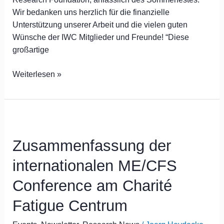
Wir bedanken uns herzlich für die finanzielle
Unterstützung unserer Arbeit und die vielen guten
Wünsche der IWC Mitglieder und Freunde! “Diese
großartige
Weiterlesen »
Zusammenfassung
der
Zusammenfassung der
internationalen
ME/CFS
internationalen ME/CFS
Conference
am
Conference am Charité
Charité
Fatigue Centrum
Fatigue
Centrum