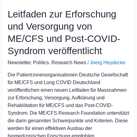
zur
Leitfaden zur Erforschung
Erforschung
und
und Versorgung von
Versorgung
von
ME/CFS und Post-COVID-
ME/CFS
Syndrom veröffentlicht
und
Post-
Newsletter
,
Politics
,
Research News
/
Joerg Heydecke
COVID-
Syndrom
Die Patient:innenorganisationen Deutsche Gesellschaft
veröffentlicht
für ME/CFS und Long COVID Deutschland
veröffentlichen einen neuen Leitfaden für Massnahmen
zur Erforschung, Versorgung, Aufklärung und
Rehabilitation für ME/CFS und das Post-COVID-
Syndrom. Die ME/CFS Research Foundation unterstützt
die darin genannten Schwerpunkte und Kriterien. Diese
werden für einen effektiven Ausbau der
biomedizinischen Forschung empfohlen.