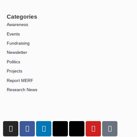
Categories
Awareness
Events
Fundraising
Newsletter
Politics
Projects
Report MERF
Research News
I
F
L
X
T
Y
T
n
a
i
-
h
o
i