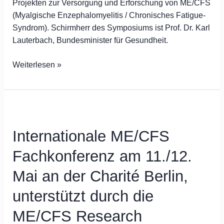
Research
Projekten zur Versorgung und Erforschung von ME/CFS
Foundation
(Myalgische Enzephalomyelitis / Chronisches Fatigue-
Syndrom). Schirmherr des Symposiums ist Prof. Dr. Karl
Lauterbach, Bundesminister für Gesundheit.
Weiterlesen »
Internationale
ME/CFS
Internationale ME/CFS
Fachkonferenz
am
Fachkonferenz am 11./12.
11./12.
Mai
Mai an der Charité Berlin,
an
unterstützt durch die
der
Charité
ME/CFS Research
Berlin,