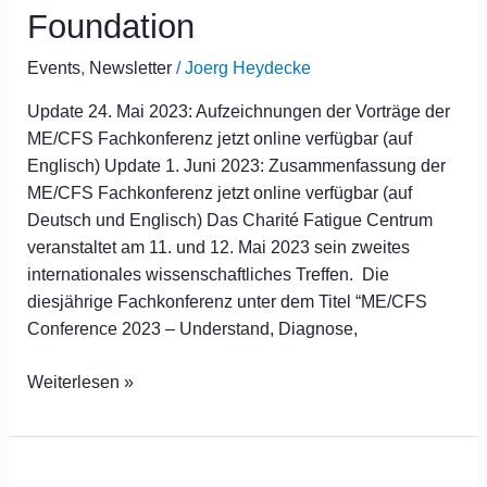
Foundation
unterstützt
durch
Events
,
Newsletter
/
Joerg Heydecke
die
ME/CFS
Update 24. Mai 2023: Aufzeichnungen der Vorträge der
Research
ME/CFS Fachkonferenz jetzt online verfügbar (auf
Foundation
Englisch) Update 1. Juni 2023: Zusammenfassung der
ME/CFS Fachkonferenz jetzt online verfügbar (auf
Deutsch und Englisch) Das Charité Fatigue Centrum
veranstaltet am 11. und 12. Mai 2023 sein zweites
internationales wissenschaftliches Treffen. Die
diesjährige Fachkonferenz unter dem Titel “ME/CFS
Conference 2023 – Understand, Diagnose,
Weiterlesen »
Leitfaden