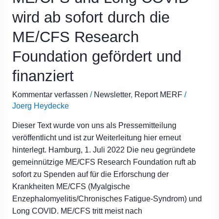
und
wird ab sofort durch die
Long
COVID
ME/CFS Research
wird
Foundation gefördert und
ab
sofort
finanziert
durch
die
Kommentar verfassen
/
Newsletter
,
Report MERF
/
ME/CFS
Joerg Heydecke
Research
Dieser Text wurde von uns als Pressemitteilung
Foundation
veröffentlicht und ist zur Weiterleitung hier erneut
gefördert
hinterlegt. Hamburg, 1. Juli 2022 Die neu gegründete
und
gemeinnützige ME/CFS Research Foundation ruft ab
finanziert
sofort zu Spenden auf für die Erforschung der
Krankheiten ME/CFS (Myalgische
Enzephalomyelitis/Chronisches Fatigue-Syndrom) und
Long COVID. ME/CFS tritt meist nach