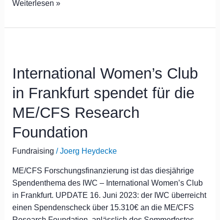
Weiterlesen »
International
Women’s
International Women’s Club
Club
in
in Frankfurt spendet für die
Frankfurt
spendet
ME/CFS Research
für
Foundation
die
ME/CFS
Fundraising
/
Joerg Heydecke
Research
Foundation
ME/CFS Forschungsfinanzierung ist das diesjährige
Spendenthema des IWC – International Women’s Club
in Frankfurt. UPDATE 16. Juni 2023: der IWC überreicht
einen Spendenscheck über 15.310€ an die ME/CFS
Research Foundation, anlässlich des Sommerfestes.