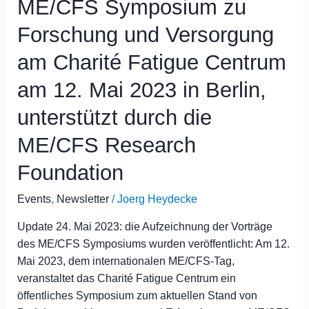
ME/CFS Symposium zu
zu
Forschung
Forschung und Versorgung
und
Versorgung
am Charité Fatigue Centrum
am
am 12. Mai 2023 in Berlin,
Charité
Fatigue
unterstützt durch die
Centrum
ME/CFS Research
am
12.
Foundation
Mai
2023
Events
,
Newsletter
/
Joerg Heydecke
in
Berlin,
Update 24. Mai 2023: die Aufzeichnung der Vorträge
unterstützt
des ME/CFS Symposiums wurden veröffentlicht: Am 12.
durch
Mai 2023, dem internationalen ME/CFS-Tag,
die
veranstaltet das Charité Fatigue Centrum ein
ME/CFS
öffentliches Symposium zum aktuellen Stand von