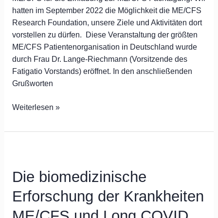
hatten im September 2022 die Möglichkeit die ME/CFS
Research Foundation, unsere Ziele und Aktivitäten dort
vorstellen zu dürfen. Diese Veranstaltung der größten
ME/CFS Patientenorganisation in Deutschland wurde
durch Frau Dr. Lange-Riechmann (Vorsitzende des
Fatigatio Vorstands) eröffnet. In den anschließenden
Grußworten
Weiterlesen »
Die
biomedizinische
Die biomedizinische
Erforschung
der
Erforschung der Krankheiten
Krankheiten
ME/CFS
ME/CFS und Long COVID