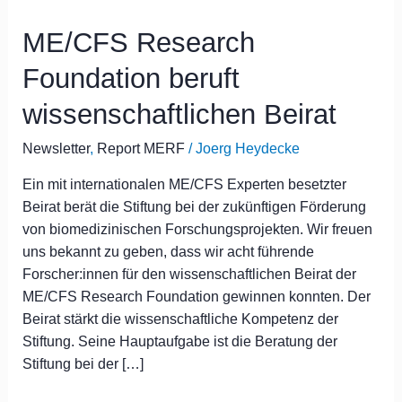
Research
ME/CFS Research
Foundation
beruft
Foundation beruft
wissenschaftlichen
Beirat
wissenschaftlichen Beirat
Newsletter
,
Report MERF
/
Joerg Heydecke
Ein mit internationalen ME/CFS Experten besetzter
Beirat berät die Stiftung bei der zukünftigen Förderung
von biomedizinischen Forschungsprojekten. Wir freuen
uns bekannt zu geben, dass wir acht führende
Forscher:innen für den wissenschaftlichen Beirat der
ME/CFS Research Foundation gewinnen konnten. Der
Beirat stärkt die wissenschaftliche Kompetenz der
Stiftung. Seine Hauptaufgabe ist die Beratung der
Stiftung bei der […]