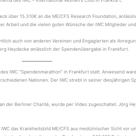
hema des IWC – International Women’s Club in Frankfurt.
eck über 15.310€ an die ME/CFS Research Foundation, anlässl
rer Arbeit und die vielen guten Wünsche der IWC Mitglieder un
fentlich auch von anderen Vereinen und Engagierten als Anregun
erg Heydecke anlässlich der Spendenübergabe in Frankfurt.
g des IWC “Spendenmarathon” in Frankfurt statt. Anwesend ware
rschiedenen Nationen. Der IWC strebt in seiner diesjährigen 
an der Berliner Charité, wurde per Video zugeschaltet. Jörg 
IWC das Krankheitsbild ME/CFS aus medizinischer Sicht vor un