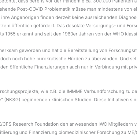
betonte, dass bereits vor der Pandemie ca. 300.000 Patienten
stehende Post-COVID Problematik müsse man mindestens von e
d ihre Angehörigen finden derzeit keine ausreichenden Diagno
rzem öffentlich gefördert. Das desolate Versorgungs- und Forsc
s 1955 erkannt und seit den 1960er Jahren von der WHO klassifi
fmerksam geworden und hat die Bereitstellung von Forschungsm
d jedoch noch hohe bürokratische Hürden zu überwinden. Und se
den öffentliche Finanzierungen auch nur in Verbindung mit priv
Forschungsprojekte, wie z.B. die IMMME Verbundforschung zu d
 (NKSG) beginnenden klinischen Studien. Diese Initiativen sin
/CFS Research Foundation den anwesenden IWC Mitgliedern vo
e Initiierung und Finanzierung biomedizinischer Forschung zu M