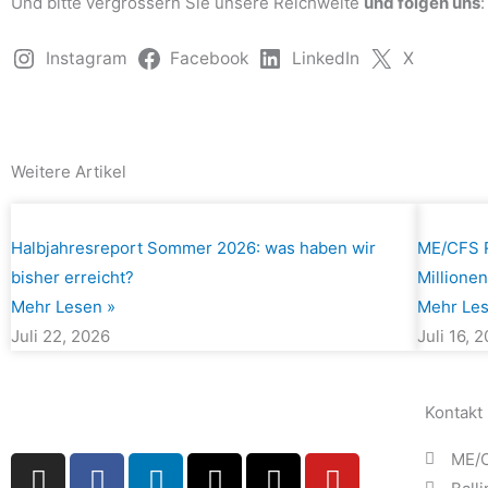
Und bitte vergrössern Sie unsere Reichweite
und folgen uns
:
Instagram
Facebook
LinkedIn
X
Weitere Artikel
Halbjahresreport Sommer 2026: was haben wir
ME/CFS R
bisher erreicht?
Millione
Mehr Lesen »
Mehr Les
Juli 22, 2026
Juli 16, 
Kontakt
I
T
F
L
X
T
Y
ME/C