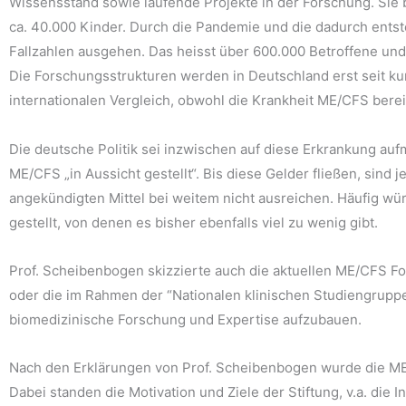
Wissensstand sowie laufende Projekte in der Forschung. Sie 
ca. 40.000 Kinder. Durch die Pandemie und die dadurch ent
Fallzahlen ausgehen. Das heisst über 600.000 Betroffene un
Die Forschungsstrukturen werden in Deutschland erst seit ku
internationalen Vergleich, obwohl die Krankheit ME/CFS bereit
Die deutsche Politik sei inzwischen auf diese Erkrankung au
ME/CFS „in Aussicht gestellt“. Bis diese Gelder fließen, sin
angekündigten Mittel bei weitem nicht ausreichen. Häufig wür
gestellt, von denen es bisher ebenfalls viel zu wenig gibt.
Prof. Scheibenbogen skizzierte auch die aktuellen ME/CFS 
oder die im Rahmen der “Nationalen klinischen Studiengruppe”
biomedizinische Forschung und Expertise aufzubauen.
Nach den Erklärungen von Prof. Scheibenbogen wurde die ME
Dabei standen die Motivation und Ziele der Stiftung, v.a. di