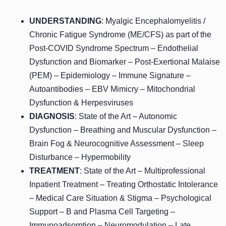
UNDERSTANDING
: Myalgic Encephalomyelitis /
Chronic Fatigue Syndrome (ME/CFS) as part of the
Post-COVID Syndrome Spectrum – Endothelial
Dysfunction and Biomarker – Post-Exertional Malaise
(PEM) – Epidemiology – Immune Signature –
Autoantibodies – EBV Mimicry – Mitochondrial
Dysfunction & Herpesviruses
DIAGNOSIS
: State of the Art – Autonomic
Dysfunction – Breathing and Muscular Dysfunction –
Brain Fog & Neurocognitive Assessment – Sleep
Disturbance – Hypermobility
TREATMENT
: State of the Art – Multiprofessional
Inpatient Treatment – Treating Orthostatic Intolerance
– Medical Care Situation & Stigma – Psychological
Support – B and Plasma Cell Targeting –
Immunoadsorption – Neuromodulation – Late