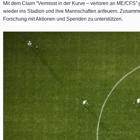
Mit dem Claim “Vermisst in der Kurve – verloren an ME/CFS” 
wieder ins Stadion und ihre Mannschaften anfeuern. Zusamme
Forschung mit Aktionen und Spenden zu unterstützen.