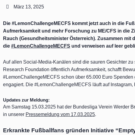
März 13, 2025
Die #LemonChallengeMECFS kommt jetzt auch in die Fußbal
Aufmerksamkeit und mehr Forschung zu ME/CFS in die Zit
Rauch (Gesundheitsminister Österreich). Zusammen mit der
die
#LemonChallengeMECFS
und verweisen auf leer gebl
Auf allen Social-Media-Kanälen sind die sauren Gesichter
Research Foundation öffentlich Aufmerksamkeit, schafft Bew
#LemonChallengeMECFS schon über 65.000 Euro Spenden gener
engagiert. Die #LemonChallengeMECFS läuft auf Instagram, Fa
Updates zur Meldung:
Am Samstag 15.03.2025 hat der Bundesliga Verein Werder B
in unserer
Pressemeldung vom 17.03.2025
.
Erkrankte Fußballfans gründen Initiative “Empt