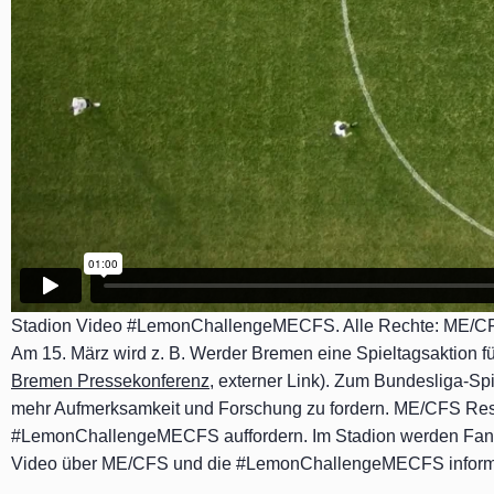
Stadion Video #LemonChallengeMECFS. Alle Rechte: ME/C
Am 15. März wird z. B. Werder Bremen eine Spieltagsaktion fü
Bremen Pressekonferenz
, externer Link). Zum Bundesliga-S
mehr Aufmerksamkeit und Forschung zu fordern. ME/CFS Rese
#LemonChallengeMECFS auffordern. Im Stadion werden Fans m
Video über ME/CFS und die #LemonChallengeMECFS informi