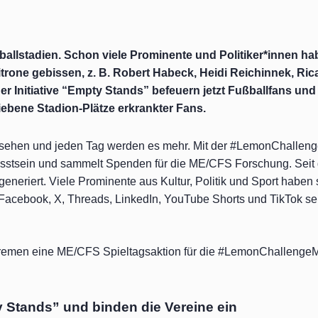
lstadien. Schon viele Prominente und Politiker*innen hab
rone gebissen, z. B. Robert Habeck, Heidi Reichinnek, R
 Initiative “Empty Stands” befeuern jetzt Fußballfans und
iebene Stadion-Plätze erkrankter Fans.
 zu sehen und jeden Tag werden es mehr. Mit der #LemonChall
usstsein und sammelt Spenden für die ME/CFS Forschung. Seit
iert. Viele Prominente aus Kultur, Politik und Sport haben 
cebook, X, Threads, LinkedIn, YouTube Shorts und TikTok seit 
remen eine ME/CFS Spieltagsaktion für die #LemonChallengeME
y Stands” und binden die Vereine ein