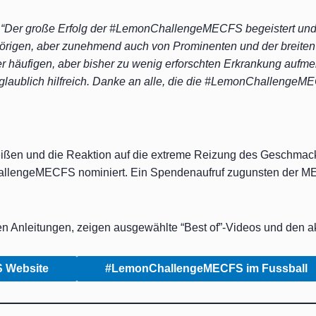
:
“Der große Erfolg der #LemonChallengeMECFS begeistert und
örigen, aber zunehmend auch von Prominenten und der breiten Ö
ser häufigen, aber bisher zu wenig erforschten Erkrankung au
nglaublich hilfreich. Danke an alle, die die #LemonChallengeME
 beißen und die Reaktion auf die extreme Reizung des Geschmac
allengeMECFS nominiert. Ein Spendenaufruf zugunsten der ME
n Anleitungen, zeigen ausgewählte “Best of”-Videos und den a
 Website
#LemonChallengeMECFS im Fussball