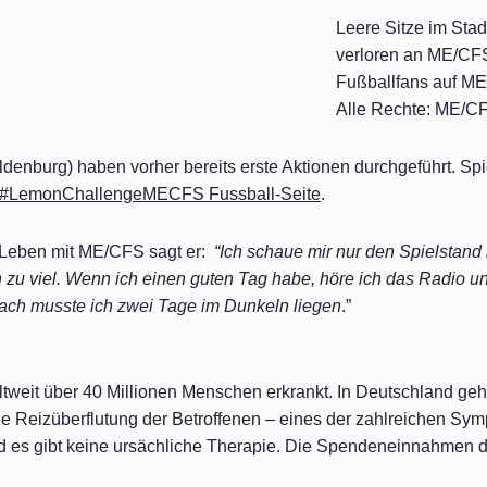
Leere Sitze im Stad
verloren an ME/CFS
Fußballfans auf M
Alle Rechte: ME/C
ldenburg) haben vorher bereits erste Aktionen durchgeführt. Spi
#LemonChallengeMECFS Fussball-Seite
.
n Leben mit ME/CFS sagt er:
“Ich schaue mir nur den Spielstand 
hon zu viel. Wenn ich einen guten Tag habe, höre ich das Radio 
anach musste ich zwei Tage im Dunkeln liegen
.”
tweit über 40 Millionen Menschen erkrankt. In Deutschland ge
r die Reizüberflutung der Betroffenen – eines der zahlreichen S
 und es gibt keine ursächliche Therapie. Die Spendeneinnahm