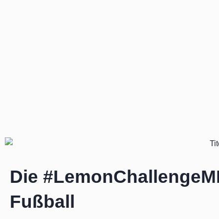
Zum
Inhalt
springen
Die #LemonChallengeM
Fußball