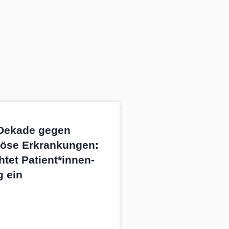
 Dekade gegen
iöse Erkrankungen:
tet Patient*innen-
g ein