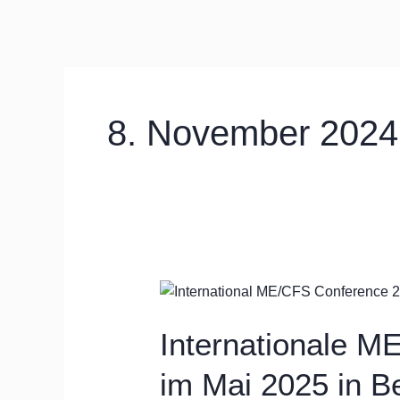
Zum
Inhalt
springen
8. November 2024
Internationale
ME/CFS
Fachkonferenz
Internationale 
im
im Mai 2025 in Be
Mai