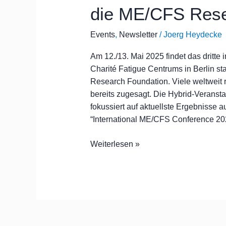
2025
die ME/CFS Rese
in
Berlin,
Events
,
Newsletter
/
Joerg Heydecke
unterstützt
durch
Am 12./13. Mai 2025 findet das dritte 
die
Charité Fatigue Centrums in Berlin st
ME/CFS
Research Foundation. Viele weltweit
Research
bereits zugesagt. Die Hybrid-Veransta
Foundation
fokussiert auf aktuellste Ergebniss
“International ME/CFS Conference 20
Weiterlesen »